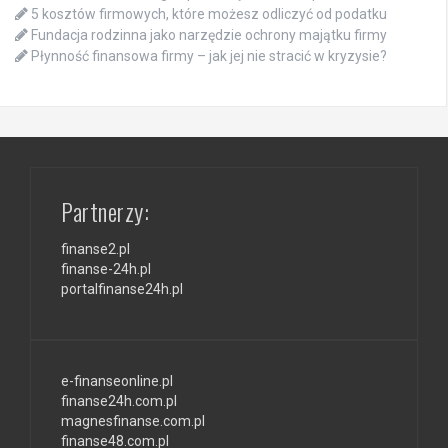
5 kosztów firmowych, które możesz odliczyć od podatku
Fundacja rodzinna jako narzędzie ochrony majątku firmy
Płynność finansowa firmy – jak jej nie stracić w kryzysie?
Partnerzy:
finanse2.pl
finanse-24h.pl
portalfinanse24h.pl
e-finanseonline.pl
finanse24h.com.pl
magnesfinanse.com.pl
finanse48.com.pl