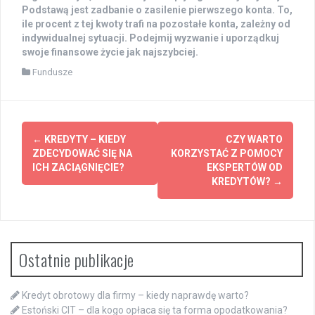
Podstawą jest zadbanie o zasilenie pierwszego konta. To,
ile procent z tej kwoty trafi na pozostałe konta, zależny od
indywidualnej sytuacji. Podejmij wyzwanie i uporządkuj
swoje finansowe życie jak najszybciej.
Fundusze
Zobacz
←
KREDYTY – KIEDY
CZY WARTO
wpisy
ZDECYDOWAĆ SIĘ NA
KORZYSTAĆ Z POMOCY
ICH ZACIĄGNIĘCIE?
EKSPERTÓW OD
KREDYTÓW?
→
Ostatnie publikacje
Kredyt obrotowy dla firmy – kiedy naprawdę warto?
Estoński CIT – dla kogo opłaca się ta forma opodatkowania?