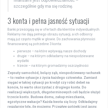
finansami jest odpowiedzialność –
szczególnie gdy ma się rodzinę.
3 konta i pełna jasność sytuacji
Banki prześcigają się w ofertach dla klientów indywidualnych.
Reklamy nie dają pełnego obrazu sytuacji, a ich odbiorcy
mają już często mętlik w głowie. Do zachowania płynności
finansowanej są potrzebne 3 konta:
pierwsze – na które wpływają nasze dochody
drugie – na którym odkładamy na niespodziewane
wydatki
trzecie – na którym gromadzimy oszczędności
Zepsuty samochód, bolący ząb, niespodziewany rachunek
– to realne sytuacje z życia każdego człowieka. Zamiast
sięgać w takiej sytuacji po kredyt czy robić debet na
koncie, to warto skorzystać z drugiego konta. Do
realizacji większych, długoterminowych celi będzie służyć
trzecie konto. Budowa domu, zakup mieszkania,
egzotyczne wakacje? Każda kwota się liczy. Odkładajmy
regularnie tyle, ile możemy. Przepływ gotówki jest jasny.