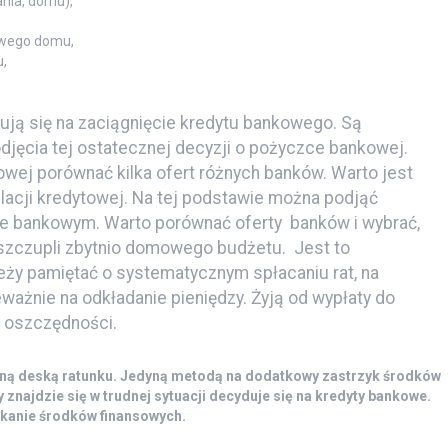
nia, domu),
owego domu,
,
dują się na zaciągnięcie kredytu bankowego. Są
djęcia tej ostatecznej decyzji o pożyczce bankowej.
wej porównać kilka ofert różnych banków. Warto jest
lacji kredytowej. Na tej podstawie można podjąć
ie bankowym. Warto porównać oferty banków i wybrać,
e uszczupli zbytnio domowego budżetu. Jest to
eży pamiętać o systematycznym spłacaniu rat, na
ważnie na odkładanie pieniędzy. Żyją od wypłaty do
a oszczędności.
yną deską ratunku. Jedyną metodą na dodatkowy zastrzyk środków
 znajdzie się w trudnej sytuacji decyduje się na kredyty bankowe.
yskanie środków finansowych.