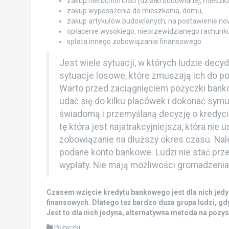
zakup nieruchomości (działki budowlanej, mieszka
zakup wyposażenia do mieszkania, domu,
zakup artykułów budowlanych, na postawienie n
opłacenie wysokiego, nieprzewidzianego rachunku
spłata innego zobowiązania finansowego.
Jest wiele sytuacji, w których ludzie decy
sytuacje losowe, które zmuszają ich do po
Warto przed zaciągnięciem pożyczki banko
udać się do kilku placówek i dokonać symu
świadomą i przemyślaną decyzję o kredyc
tę która jest najatrakcyjniejsza, która ni
zobowiązanie na dłuższy okres czasu. Nal
podane konto bankowe. Ludzi nie stać prze
wypłaty. Nie mają możliwości gromadzeni
Czasem wzięcie kredytu bankowego jest dla nich jed
finansowych. Dlatego też bardzo duża grupa ludzi, gdy
Jest to dla nich jedyna, alternatywna metoda na poz
Pożyczki