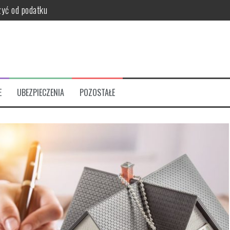
zyć od podatku
 majątku firmy
racić w kryzysie?
alności jest lepsza?
wdę warto?
E
UBEZPIECZENIA
POZOSTAŁE
orma opodatkowania?