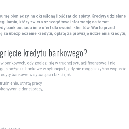
mę pieniędzy, na określoną ilość rat do spłaty. Kredyty udzielane
egulamin, który zwiera szczegółowe informację na temat
żdy bank posiada inne ofert dla swoich klientów. Warto przed
ę za ubezpieczenie kredytu, opłatę za prowizję udzielenia kredytu,
iągnięcie kredytu bankowego?
w bankowych, gdy znaleźli się w trudnej sytuacji finansowej i nie
ągają pożyczki bankowe w sytuacjach, gdy nie mogą liczyć na wsparcie
redyty bankowe w sytuacjach takich jak:
udnienia, utratą pracy,
ykonywanie danej pracy,