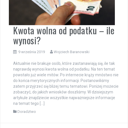
Kwota wolna od podatku – ile
wynosi?
9 września 2019
Wojciech Baranowski
Aktualnie nie brakuje osób, które zastanawiają się, ile tak
naprawdę wynosi kwota wolna od podatku. Na ten temat
powstało już wiele mitów. Po internecie krąży mnóstwo nie
do końca merytorycznych informacji. Postanowiliśmy
zatem przyjrzeć się bliżej temu tematowi. Poniżej możecie
zobaczyć, do jakich wniosków doszliśmy. W dzisiejszym
artykule znajdziecie wszystkie najważniejsze informacje
na temat tego […]
Doradztwo