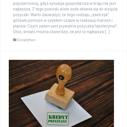
popularnością, gdyż sytuacja gospodarcza w kraju nie jest
najlepsza. Z tego powodu wiele osób skłania się do wzięcia
pożyczki. Warto zauważyć, że tego rodzaju ,,zastrzyk”
gotówki pomoże w szybkim czasie w realizacji marzeń i
planów. Czym zatem jest prywatna pożyczka hipoteczna?
Otóż, śmiało można stwierdzić, że jest to najlepsza […]
Doradztwo