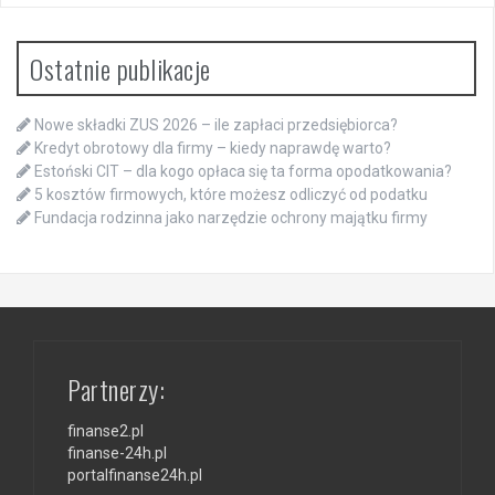
Ostatnie publikacje
Nowe składki ZUS 2026 – ile zapłaci przedsiębiorca?
Kredyt obrotowy dla firmy – kiedy naprawdę warto?
Estoński CIT – dla kogo opłaca się ta forma opodatkowania?
5 kosztów firmowych, które możesz odliczyć od podatku
Fundacja rodzinna jako narzędzie ochrony majątku firmy
Partnerzy:
finanse2.pl
finanse-24h.pl
portalfinanse24h.pl