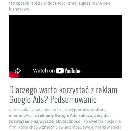
ten sposób lepszą widoczność i zrealizujesz różne cele
biznesowe.
Dlaczego warto korzystać z reklam
Google Ads? Podsumowanie
Jeśli szukasz sposobu na to, jak wypromować stronę
internetową, to
reklamy Google Ads zaliczają się do
rozwiązań o najwyższej skuteczności
. To świetna opcja dla
firm, które chcą wzmocnić świadomość swojej marki w sieci i