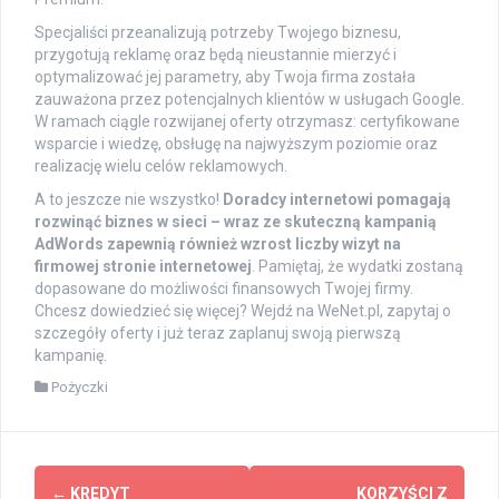
Specjaliści przeanalizują potrzeby Twojego biznesu,
przygotują reklamę oraz będą nieustannie mierzyć i
optymalizować jej parametry, aby Twoja firma została
zauważona przez potencjalnych klientów w usługach Google.
W ramach ciągle rozwijanej oferty otrzymasz: certyfikowane
wsparcie i wiedzę, obsługę na najwyższym poziomie oraz
realizację wielu celów reklamowych.
A to jeszcze nie wszystko!
Doradcy internetowi pomagają
rozwinąć biznes w sieci – wraz ze skuteczną kampanią
AdWords zapewnią również wzrost liczby wizyt na
firmowej stronie internetowej
. Pamiętaj, że wydatki zostaną
dopasowane do możliwości finansowych Twojej firmy.
Chcesz dowiedzieć się więcej? Wejdź na WeNet.pl, zapytaj o
szczegóły oferty i już teraz zaplanuj swoją pierwszą
kampanię.
Pożyczki
Zobacz
←
KREDYT
KORZYŚCI Z