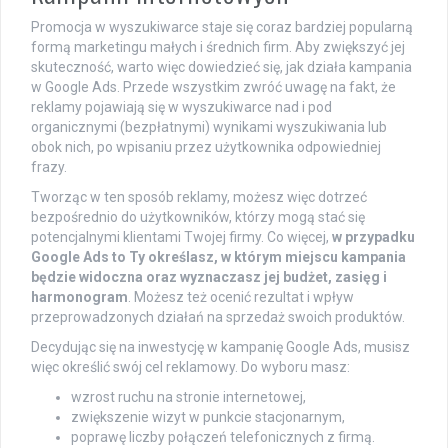
Promocja w wyszukiwarce staje się coraz bardziej popularną
formą marketingu małych i średnich firm. Aby zwiększyć jej
skuteczność, warto więc dowiedzieć się, jak działa kampania
w Google Ads. Przede wszystkim zwróć uwagę na fakt, że
reklamy pojawiają się w wyszukiwarce nad i pod
organicznymi (bezpłatnymi) wynikami wyszukiwania lub
obok nich, po wpisaniu przez użytkownika odpowiedniej
frazy.
Tworząc w ten sposób reklamy, możesz więc dotrzeć
bezpośrednio do użytkowników, którzy mogą stać się
potencjalnymi klientami Twojej firmy. Co więcej,
w przypadku
Google Ads to Ty określasz, w którym miejscu kampania
będzie widoczna oraz wyznaczasz jej budżet, zasięg i
harmonogram
. Możesz też ocenić rezultat i wpływ
przeprowadzonych działań na sprzedaż swoich produktów.
Decydując się na inwestycję w kampanię Google Ads, musisz
więc określić swój cel reklamowy. Do wyboru masz:
wzrost ruchu na stronie internetowej,
zwiększenie wizyt w punkcie stacjonarnym,
poprawę liczby połączeń telefonicznych z firmą.