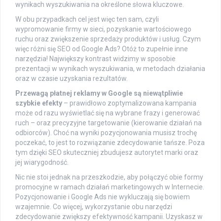
wynikach wyszukiwania na określone słowa kluczowe.
W obu przypadkach cel jest więc ten sam, czyli
wypromowanie firmy w sieci, pozyskanie wartościowego
ruchu oraz zwiększenie sprzedaży produktów i usług. Czym
więc różni się SEO od Google Ads? Otóż to zupełnie inne
narzędzia! Największy kontrast widzimy w sposobie
prezentacji w wynikach wyszukiwania, w metodach działania
oraz w czasie uzyskania rezultatów.
Przewagą płatnej reklamy w Google są niewątpliwie
szybkie efekty
– prawidłowo zoptymalizowana kampania
może od razu wyświetlać się na wybrane frazy i generować
ruch – oraz precyzyjne targetowanie (kierowanie działań na
odbiorców). Choć na wyniki pozycjonowania musisz trochę
poczekać, to jest to rozwiązanie zdecydowanie tańsze. Poza
tym dzięki SEO skuteczniej zbudujesz autorytet marki oraz
jej wiarygodność.
Nic nie stoi jednak na przeszkodzie, aby połączyć obie formy
promocyjne w ramach działań marketingowych w Internecie.
Pozycjonowanie i Google Ads nie wykluczają się bowiem
wzajemnie. Co więcej, wykorzystanie obu narzędzi
zdecydowanie zwiększy efektywność kampanii. Uzyskasz w