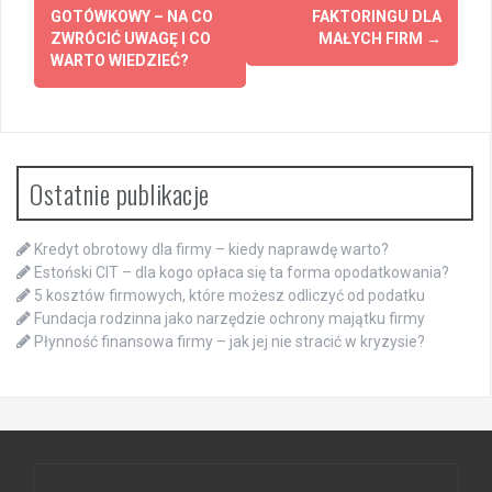
wpisy
GOTÓWKOWY – NA CO
FAKTORINGU DLA
ZWRÓCIĆ UWAGĘ I CO
MAŁYCH FIRM
→
WARTO WIEDZIEĆ?
Ostatnie publikacje
Kredyt obrotowy dla firmy – kiedy naprawdę warto?
Estoński CIT – dla kogo opłaca się ta forma opodatkowania?
5 kosztów firmowych, które możesz odliczyć od podatku
Fundacja rodzinna jako narzędzie ochrony majątku firmy
Płynność finansowa firmy – jak jej nie stracić w kryzysie?